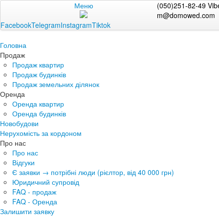
Меню
(050)251-82-49 Vib
m@domowed.com
Facebook
Telegram
Instagram
Tiktok
Головна
Продаж
Продаж квартир
Продаж будинків
Продаж земельних ділянок
Оренда
Оренда квартир
Оренда будинків
Новобудови
Нерухомість за кордоном
Про нас
Про нас
Відгуки
Є заявки → потрібні люди (рієлтор, від 40 000 грн)
Юридичний супровід
FAQ - продаж
FAQ - Оренда
Залишити заявку