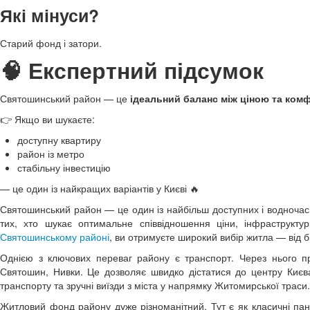
Які мінуси?
Старий фонд і затори.
🧠 Експертний підсумок
Святошинський район — це
ідеальний баланс між ціною та ком
👉 Якщо ви шукаєте:
доступну квартиру
район із метро
стабільну інвестицію
— це один із найкращих варіантів у Києві 🔥
Святошинський район — це один із найбільш доступних і водночас 
тих, хто шукає оптимальне співвідношення ціни, інфраструкт
Святошинському районі
, ви отримуєте широкий вибір житла — від 
Однією з ключових переваг району є транспорт. Через нього пр
Святошин, Нивки. Це дозволяє швидко дістатися до центру Києва
транспорту та зручні виїзди з міста у напрямку Житомирської траси.
Житловий фонд району дуже різноманітний. Тут є як класичні пан