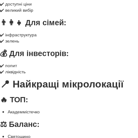
✔️ доступні ціни
✔️ великий вибір
👨‍👩‍👧 Для сімей:
✔️ інфраструктура
✔️ зелень
💰 Для інвесторів:
✔️ попит
✔️ ліквідність
📍 Найкращі мікролокації
🔥 ТОП:
Академмістечко
⚖️ Баланс:
Святошино