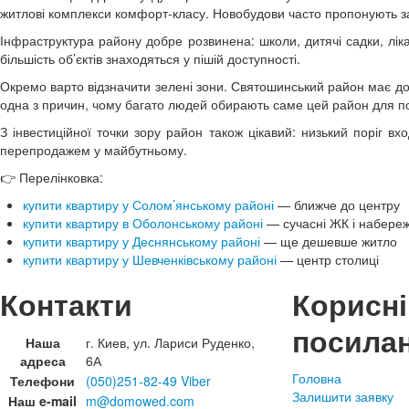
житлові комплекси комфорт-класу. Новобудови часто пропонують зак
Інфраструктура району добре розвинена: школи, дитячі садки, лік
більшість об’єктів знаходяться у пішій доступності.
Окремо варто відзначити зелені зони. Святошинський район має дост
одна з причин, чому багато людей обирають саме цей район для п
З інвестиційної точки зору район також цікавий: низький поріг 
перепродажем у майбутньому.
👉 Перелінковка:
купити квартиру у Солом’янському районі
— ближче до центру
купити квартиру в Оболонському районі
— сучасні ЖК і набере
купити квартиру у Деснянському районі
— ще дешевше житло
купити квартиру у Шевченківському районі
— центр столиці
Контакти
Корисні
посила
Наша
г. Киев, ул. Лариси Руденко,
адреса
6А
Головна
Телефони
(050)251-82-49 Viber
Залишити заявку
Наш e-mail
m@domowed.com