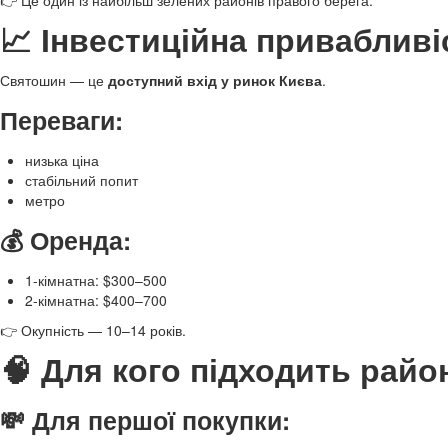
👉 Це один із найбільш зелених районів правого берега.
📈 Інвестиційна привабливі
Святошин — це
доступний вхід у ринок Києва
.
Переваги:
низька ціна
стабільний попит
метро
💰 Оренда:
1-кімнатна: $300–500
2-кімнатна: $400–700
👉 Окупність — 10–14 років.
🧠 Для кого підходить райо
💸 Для першої покупки: