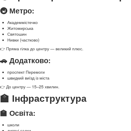
🚇 Метро:
Академмістечко
Житомирська
Святошин
Нивки (частково)
👉 Пряма гілка до центру — великий плюс.
🚗 Додатково:
проспект Перемоги
швидкий виїзд із міста
👉 До центру — 15–25 хвилин.
🏫 Інфраструктура
🏫 Освіта:
школи
дитячі садки