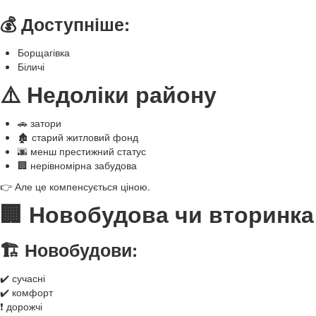
💰 Доступніше:
Борщагівка
Біличі
⚠️ Недоліки району
🚗 затори
🏚️ старий житловий фонд
🌆 менш престижний статус
🏢 нерівномірна забудова
👉 Але це компенсується ціною.
🏢 Новобудова чи вторинка
🏗️ Новобудови:
✔️ сучасні
✔️ комфорт
❗ дорожчі