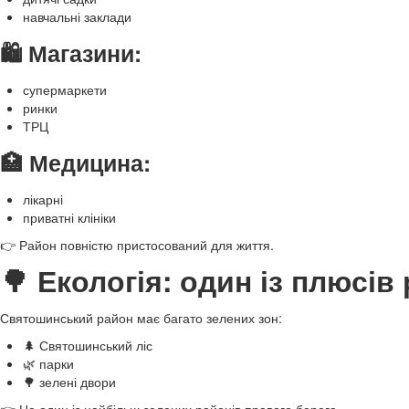
навчальні заклади
🛍️ Магазини:
супермаркети
ринки
ТРЦ
🏥 Медицина:
лікарні
приватні клініки
👉 Район повністю пристосований для життя.
🌳 Екологія: один із плюсів
Святошинський район має багато зелених зон:
🌲 Святошинський ліс
🌿 парки
🌳 зелені двори