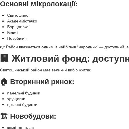
Основні мікролокації:
Святошино
Академмістечко
Борщагівка
Біличі
Новобіличі
👉 Район вважається одним із найбільш “народних” — доступний, 
🏢 Житловий фонд: доступні
Святошинський район має великий вибір житла:
🏠 Вторинний ринок:
панельні будинки
хрущовки
цегляні будинки
🏗️ Новобудови:
комфорт-клас