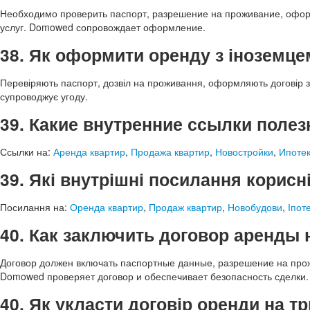
Необходимо проверить паспорт, разрешение на проживание, оформ
услуг. Domowed сопровождает оформление.
38. Як оформити оренду з іноземце
Перевіряють паспорт, дозвіл на проживання, оформляють договір 
супроводжує угоду.
39. Какие внутренние ссылки поле
Ссылки на:
Аренда квартир
,
Продажа квартир
,
Новостройки
,
Ипоте
39. Які внутрішні посилання корисн
Посилання на:
Оренда квартир
,
Продаж квартир
,
Новобудови
,
Іпот
40. Как заключить договор аренды 
Договор должен включать паспортные данные, разрешение на прож
Domowed проверяет договор и обеспечивает безопасность сделки.
40. Як укласти договір оренди на т