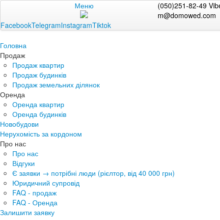
Меню
(050)251-82-49 Vib
m@domowed.com
Facebook
Telegram
Instagram
Tiktok
Головна
Продаж
Продаж квартир
Продаж будинків
Продаж земельних ділянок
Оренда
Оренда квартир
Оренда будинків
Новобудови
Нерухомість за кордоном
Про нас
Про нас
Відгуки
Є заявки → потрібні люди (рієлтор, від 40 000 грн)
Юридичний супровід
FAQ - продаж
FAQ - Оренда
Залишити заявку