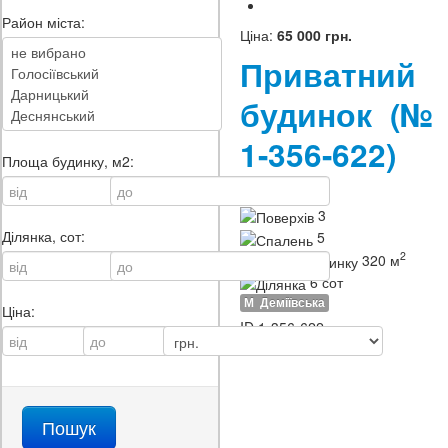
Район міста:
Ціна:
65 000 грн.
Приватний
будинок
(№
1-356-622)
Площа будинку, м2:
Тип:
будинок
3
Ділянка, сот:
5
2
320 м
6 сот
М
Деміївська
Ціна:
ID
1-356-622