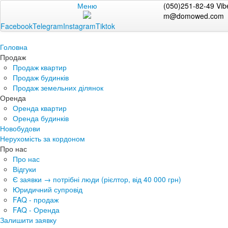
Меню
(050)251-82-49 Vib
m@domowed.com
Facebook
Telegram
Instagram
Tiktok
Головна
Продаж
Продаж квартир
Продаж будинків
Продаж земельних ділянок
Оренда
Оренда квартир
Оренда будинків
Новобудови
Нерухомість за кордоном
Про нас
Про нас
Відгуки
Є заявки → потрібні люди (рієлтор, від 40 000 грн)
Юридичний супровід
FAQ - продаж
FAQ - Оренда
Залишити заявку