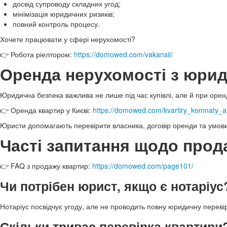
досвід супроводу складних угод;
мінімізація юридичних ризиків;
повний контроль процесу.
Хочете працювати у сфері нерухомості?
👉 Робота ріелтором:
https://domowed.com/vakansii/
Оренда нерухомості з юри
Юридична безпека важлива не лише під час купівлі, але й при орен
👉 Оренда квартир у Києві:
https://domowed.com/kvartiry_komnaty_a
Юристи допомагають перевірити власника, договір оренди та умов
Часті запитання щодо прод
👉 FAQ з продажу квартир:
https://domowed.com/page101/
Чи потрібен юрист, якщо є нотаріус
Нотаріус посвідчує угоду, але не проводить повну юридичну переві
Скільки триває перевірка квартири