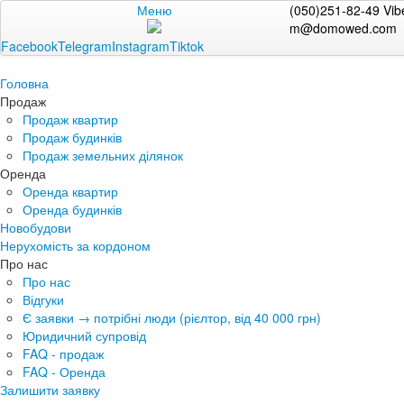
Меню
(050)251-82-49 Vib
m@domowed.com
Facebook
Telegram
Instagram
Tiktok
Головна
Продаж
Продаж квартир
Продаж будинків
Продаж земельних ділянок
Оренда
Оренда квартир
Оренда будинків
Новобудови
Нерухомість за кордоном
Про нас
Про нас
Відгуки
Є заявки → потрібні люди (рієлтор, від 40 000 грн)
Юридичний супровід
FAQ - продаж
FAQ - Оренда
Залишити заявку