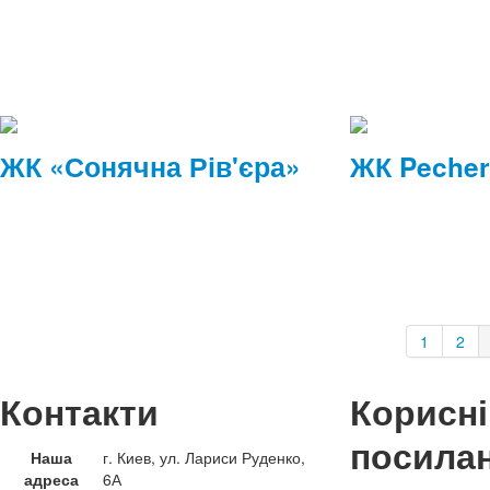
ЖК «Сонячна Рів'єра»
ЖК Peche
1
2
Контакти
Корисні
посила
Наша
г. Киев, ул. Лариси Руденко,
адреса
6А