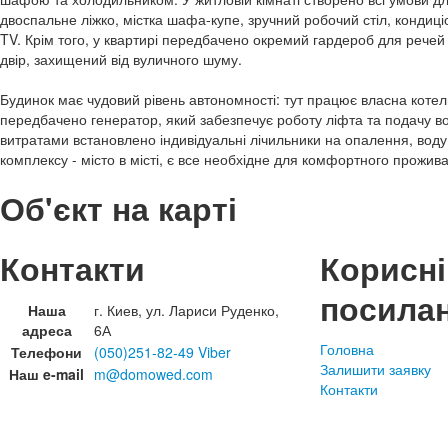
двоспальне ліжко, містка шафа-купе, зручний робочий стіл, кондиціо
TV. Крім того, у квартирі передбачено окремий гардероб для речей 
двір, захищений від вуличного шуму.
Будинок має чудовий рівень автономності: тут працює власна котел
передбачено генератор, який забезпечує роботу ліфта та подачу в
витратами встановлено індивідуальні лічильники на опалення, воду
комплексу - місто в місті, є все необхідне для комфортного прожив
Об'єкт на карті
Контакти
Корисні
посила
Наша
г. Киев, ул. Лариси Руденко,
адреса
6А
Головна
Телефони
(050)251-82-49 Viber
Залишити заявку
Наш e-mail
m@domowed.com
Контакти