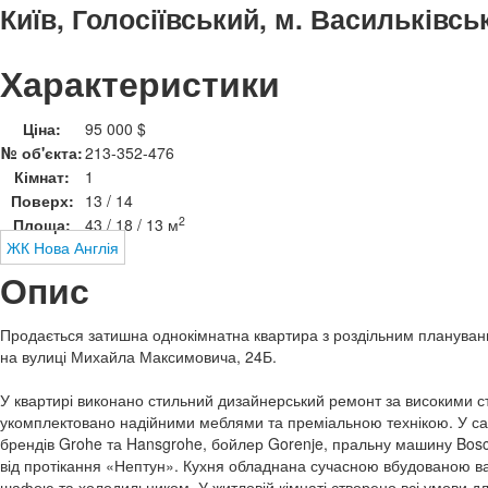
Київ, Голосіївський, м. Васильківсь
Характеристики
Ціна:
95 000 $
№ об'єкта:
213-352-476
Кімнат:
1
Поверх:
13 / 14
2
Площа:
43 / 18 / 13 м
ЖК Нова Англія
Опис
Продається затишна однокімнатна квартира з роздільним плануван
на вулиці Михайла Максимовича, 24Б.
У квартирі виконано стильний дизайнерський ремонт за високими с
укомплектовано надійними меблями та преміальною технікою. У сан
брендів Grohe та Hansgrohe, бойлер Gorenje, пральну машину Bosch
від протікання «Нептун». Кухня обладнана сучасною вбудованою 
шафою та холодильником. У житловій кімнаті створено всі умови для