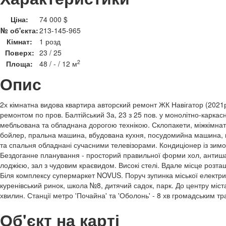
Ціна:
74 000 $
№ об'єкта:
213-145-965
Кімнат:
1 розд
Поверх:
23 / 25
2
Площа:
48 / - / 12 м
Опис
2х кімнатна видова квартира авторский ремонт ЖК Навігатор (2021
ремонтом по пров. Балтійський 3а, 23 з 25 пов. у монолітно-карка
мебльована та обладнана дорогою технікою. Склопакети, міжкімнатн
бойлер, пральна машина, вбудована кухня, посудомийна машина, м
та спальня обладнані сучасними телевізорами. Кондиціонер із зимо
Бездоганне планування - просторий правильної форми хол, антиш
лоджією, зал з чудовим краєвидом. Високі стелі. Вдале місце розт
Біля комплексу супермаркет NOVUS. Поруч зупинка міської електр
куренівський ринок, школа №8, дитячий садок, парк. До центру міс
хвилин. Станції метро 'Почайна' та 'Оболонь' - 8 хв громадським т
Об'єкт на карті