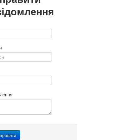
відомлення
н
млення