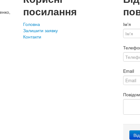
посилання
по
енко,
Головна
Ім'я
Залишити заявку
Контакти
Телефо
Email
Повідо