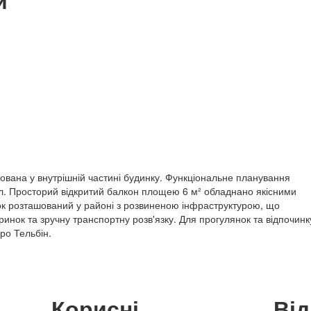
и
ована у внутрішній частині будинку. Функціональне планування
ол. Просторий відкритий балкон площею 6 м² обладнано якісними
к розташований у районі з розвиненою інфраструктурою, що
инок та зручну транспортну розв'язку. Для прогулянок та відпочинк
ро Тельбін.
Корисні
Ві