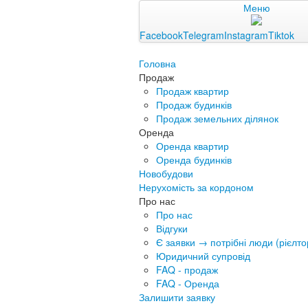
Меню
Facebook
Telegram
Instagram
Tiktok
Головна
Продаж
Продаж квартир
Продаж будинків
Продаж земельних ділянок
Оренда
Оренда квартир
Оренда будинків
Новобудови
Нерухомість за кордоном
Про нас
Про нас
Відгуки
Є заявки → потрібні люди (рієлтор
Юридичний супровід
FAQ - продаж
FAQ - Оренда
Залишити заявку