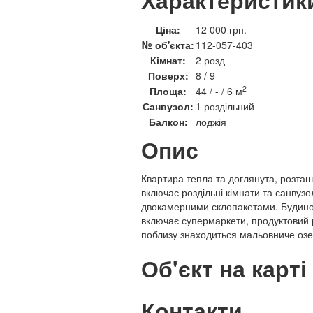
Характеристик
Ціна:
12 000 грн.
№ об'єкта:
112-057-403
Кімнат:
2 розд
Поверх:
8 / 9
2
Площа:
44 / - / 6 м
Санвузол:
1 роздільний
Балкон:
лоджія
Опис
Квартира тепла та доглянута, розташ
включає роздільні кімнати та санвуз
двокамерними склопакетами. Будино
включає супермаркети, продуктовий р
поблизу знаходиться мальовниче озе
Об'єкт на карті
Контакти