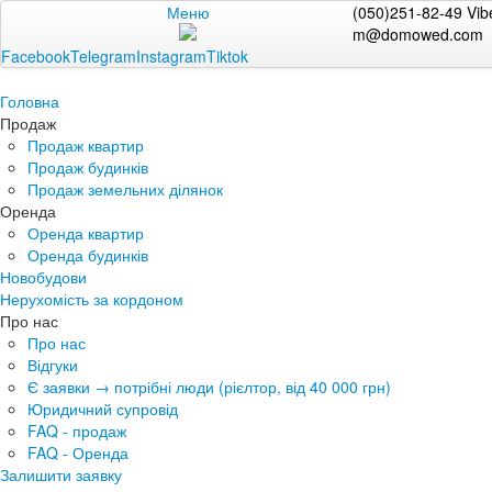
Меню
(050)251-82-49 Vib
m@domowed.com
Facebook
Telegram
Instagram
Tiktok
Головна
Продаж
Продаж квартир
Продаж будинків
Продаж земельних ділянок
Оренда
Оренда квартир
Оренда будинків
Новобудови
Нерухомість за кордоном
Про нас
Про нас
Відгуки
Є заявки → потрібні люди (рієлтор, від 40 000 грн)
Юридичний супровід
FAQ - продаж
FAQ - Оренда
Залишити заявку