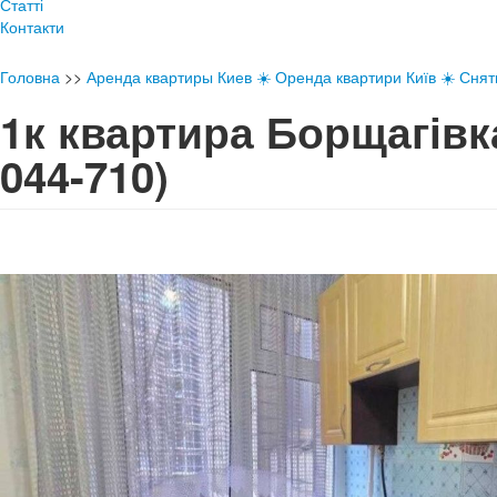
Статті
Контакти
Головна
>>
Аренда квартиры Киев ☀️ Оренда квартири Київ ☀️ Снять
1к квартира Борщагів
044-710)