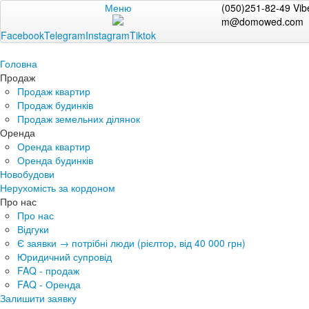
Меню
(050)251-82-49 Vib
m@domowed.com
Facebook
Telegram
Instagram
Tiktok
Головна
Продаж
Продаж квартир
Продаж будинків
Продаж земельних ділянок
Оренда
Оренда квартир
Оренда будинків
Новобудови
Нерухомість за кордоном
Про нас
Про нас
Відгуки
Є заявки → потрібні люди (рієлтор, від 40 000 грн)
Юридичний супровід
FAQ - продаж
FAQ - Оренда
Залишити заявку