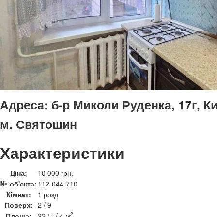
Адреса:
б-р Миколи Руденка, 17г, К
м. Святошин
Характеристики
Ціна:
10 000 грн.
№ об'єкта:
112-044-710
Кімнат:
1 розд
Поверх:
2 / 9
2
Площа:
22 / - / 4 м