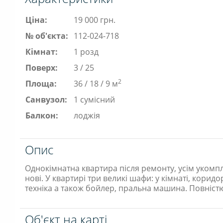
Ціна:
19 000 грн.
№ об'єкта:
112-024-718
Кімнат:
1 розд
Поверх:
3 / 25
2
Площа:
36 / 18 / 9 м
Санвузол:
1 сумісний
Балкон:
лоджія
Опис
Однокімнатна квартира після ремонту, усім укомпле
нові. У квартирі три великі шафи: у кімнаті, коридо
техніка а також бойлер, пральна машина. Повніст
Об'єкт на карті