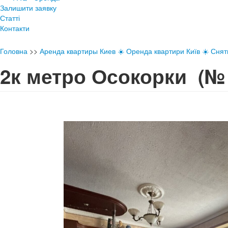
Залишити заявку
Статті
Контакти
Головна
>>
Аренда квартиры Киев ☀️ Оренда квартири Київ ☀️ Снять
2к метро Осокорки
(№ 