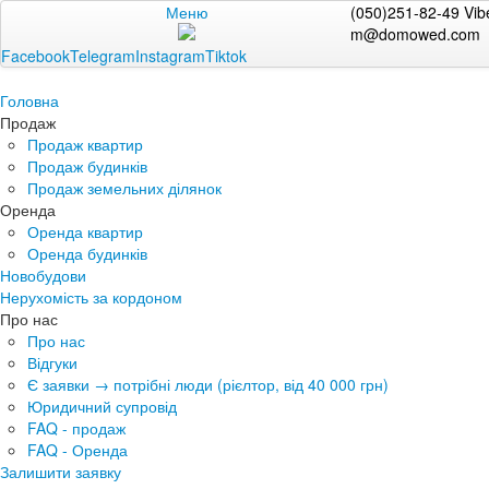
Меню
(050)251-82-49 Vib
m@domowed.com
Facebook
Telegram
Instagram
Tiktok
Головна
Продаж
Продаж квартир
Продаж будинків
Продаж земельних ділянок
Оренда
Оренда квартир
Оренда будинків
Новобудови
Нерухомість за кордоном
Про нас
Про нас
Відгуки
Є заявки → потрібні люди (рієлтор, від 40 000 грн)
Юридичний супровід
FAQ - продаж
FAQ - Оренда
Залишити заявку