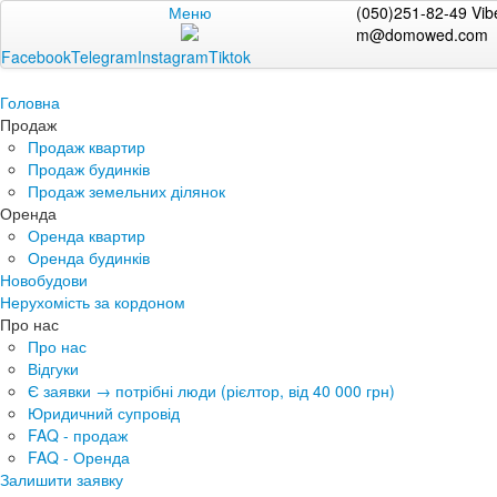
Меню
(050)251-82-49 Vib
m@domowed.com
Facebook
Telegram
Instagram
Tiktok
Головна
Продаж
Продаж квартир
Продаж будинків
Продаж земельних ділянок
Оренда
Оренда квартир
Оренда будинків
Новобудови
Нерухомість за кордоном
Про нас
Про нас
Відгуки
Є заявки → потрібні люди (рієлтор, від 40 000 грн)
Юридичний супровід
FAQ - продаж
FAQ - Оренда
Залишити заявку