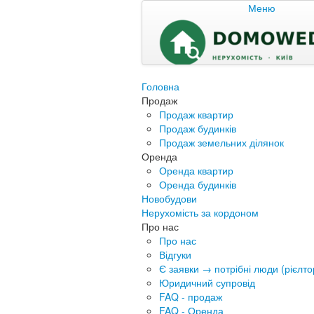
Меню
Головна
Продаж
Продаж квартир
Продаж будинків
Продаж земельних ділянок
Оренда
Оренда квартир
Оренда будинків
Новобудови
Нерухомість за кордоном
Про нас
Про нас
Відгуки
Є заявки → потрібні люди (рієлтор
Юридичний супровід
FAQ - продаж
FAQ - Оренда