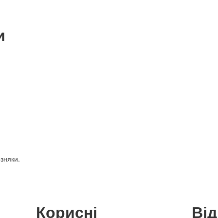
и
зняки.
Корисні
Ві