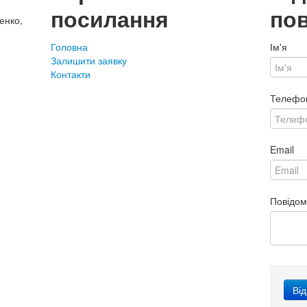
посилання
по
енко,
Головна
Ім'я
Залишити заявку
Контакти
Телефо
Email
Повідо