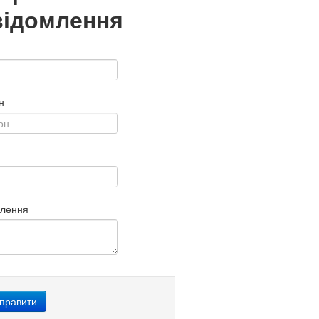
відомлення
н
млення