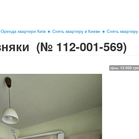
Оренда квартири Київ ☀️ Снять квартиру в Киеве ☀️ Снять квартиру
озняки
(№ 112-001-569)
15 000 грн
Ціна: