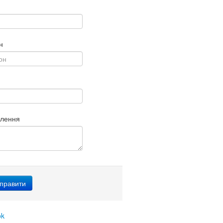
н
млення
ok