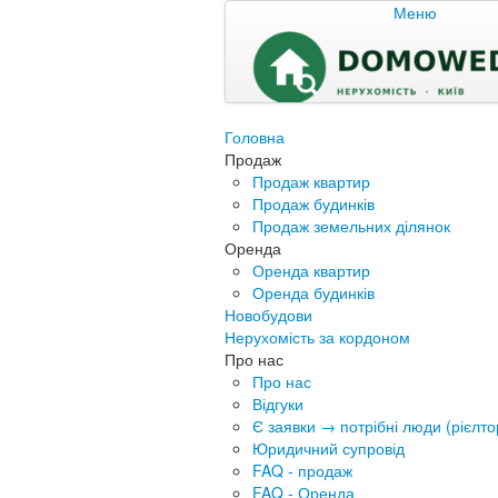
Меню
Головна
Продаж
Продаж квартир
Продаж будинків
Продаж земельних ділянок
Оренда
Оренда квартир
Оренда будинків
Новобудови
Нерухомість за кордоном
Про нас
Про нас
Відгуки
Є заявки → потрібні люди (рієлтор
Юридичний супровід
FAQ - продаж
FAQ - Оренда