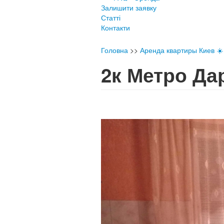
Залишити заявку
Статті
Контакти
Головна
>>
Аренда квартиры Киев ☀️ 
2к Метро Д