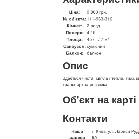
Ціна:
9 800 грн.
№ об'єкта:
111-963-316
Кімнат:
2 розд
Поверх:
4 / 5
2
Площа:
45 / - / 7 м
Санвузол:
сумісний
Балкон:
балкон
Опис
Здається чиста, світла і тепла, тих
транспортна розвязка.
Об'єкт на карті
Контакти
Наша
г. Киев, ул. Лариси Руд
адреса
6А