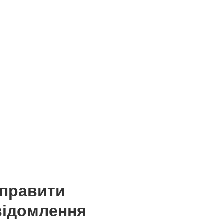
дправити
відомлення