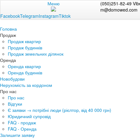
Меню
(050)251-82-49 Vib
m@domowed.com
Facebook
Telegram
Instagram
Tiktok
Головна
Продаж
Продаж квартир
Продаж будинків
Продаж земельних ділянок
Оренда
Оренда квартир
Оренда будинків
Новобудови
Нерухомість за кордоном
Про нас
Про нас
Відгуки
Є заявки → потрібні люди (рієлтор, від 40 000 грн)
Юридичний супровід
FAQ - продаж
FAQ - Оренда
Залишити заявку