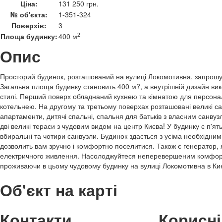
Ціна:
131 250 грн.
№ об'єкта:
1-351-324
Поверхів:
3
2
Площа будинку:
400 м
Опис
Просторий будинок, розташований на вулиці Локомотивна, запрошу
Загальна площа будинку становить 400 м?, а внутрішній дизайн в
стилі. Перший поверх обладнаний кухнею та кімнатою для персона
котельнею. На другому та третьому поверхах розташовані великі са
апартаменти, дитячі спальні, спальня для батьків з власним санву
дві великі тераси з чудовим видом на центр Києва! У будинку є п'ят
вбиральні та чотири санвузли. Будинок здається з усіма необхідни
дозволить вам зручно і комфортно поселитися. Також є генератор, 
електричного живлення. Насолоджуйтеся неперевершеним комфор
проживаючи в цьому чудовому будинку на вулиці Локомотивна в Киє
Об'єкт на карті
Контакти
Корисні