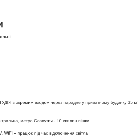
и
нальні
УДІЯ з окремим входом через парадне у приватному будинку 35 м
.
тральна, метро Славутич - 10 хвилин пішки
V, WiFi – працює під час відключення світла