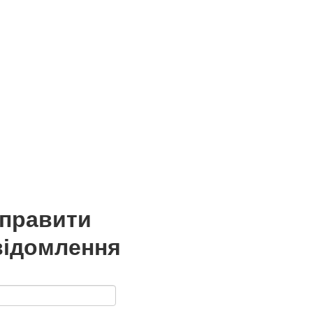
дправити
відомлення