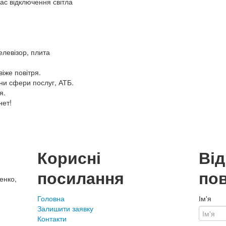
час відключення світла
елевізор, плита
віже повітря.
они сфери послуг, АТБ.
я.
нет!
Корисні
Ві
посилання
по
енко,
Головна
Ім'я
Залишити заявку
Контакти