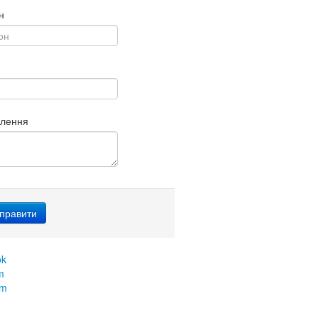
н
млення
ok
m
am