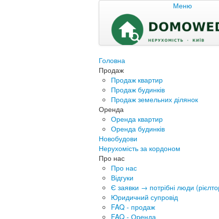
Меню
Головна
Продаж
Продаж квартир
Продаж будинків
Продаж земельних ділянок
Оренда
Оренда квартир
Оренда будинків
Новобудови
Нерухомість за кордоном
Про нас
Про нас
Відгуки
Є заявки → потрібні люди (рієлтор
Юридичний супровід
FAQ - продаж
FAQ - Оренда