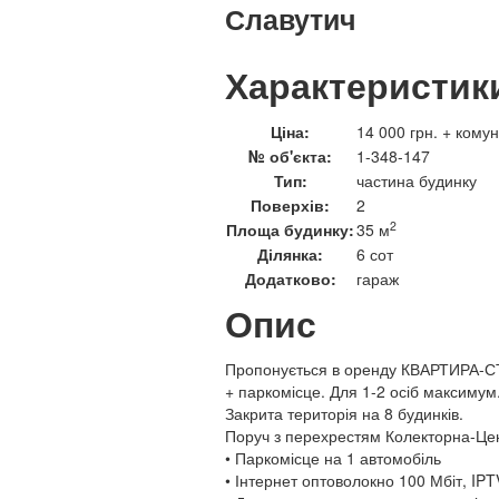
Славутич
Характеристик
Ціна:
14 000 грн. + кому
№ об'єкта:
1-348-147
Тип:
частина будинку
Поверхів:
2
2
Площа будинку:
35 м
Ділянка:
6 сот
Додатково:
гараж
Опис
Пропонується в оренду КВАРТИРА-СТ
+ паркомісце. Для 1-2 осіб максимум
Закрита територія на 8 будинків.
Поруч з перехрестям Колекторна-Цен
• Паркомісце на 1 автомобіль
• Інтернет оптоволокно 100 Мбіт, IPT