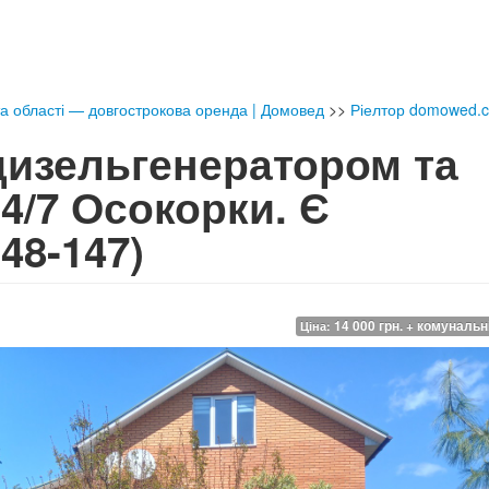
та області — довгострокова оренда | Домовед
>>
Ріелтор domowed.
 дизельгенератором та
4/7 Осокорки. Є
48-147)
14 000 грн. + комунальн
Ціна: