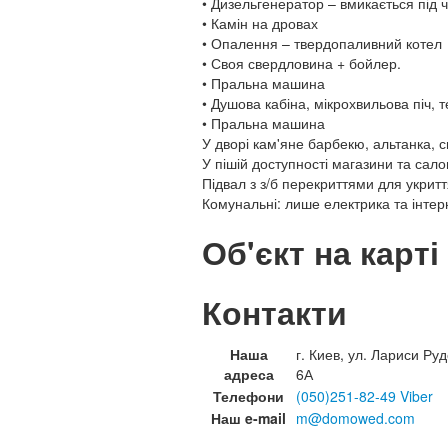
• Дизельгенератор – вмикається під 
• Камін на дровах
• Опалення – твердопаливний котел
• Своя свердловина + бойлер.
• Пральна машина
• Душова кабіна, мікрохвильова піч, т
• Пральна машина
У дворі кам'яне барбекю, альтанка, с
У пішій доступності магазини та сал
Підвал з з/б перекриттями для укритт
Комунальні: лише електрика та інтер
Об'єкт на карті
Контакти
Наша
г. Киев, ул. Лариси Руд
адреса
6А
Телефони
(050)251-82-49 Viber
Наш e-mail
m@domowed.com