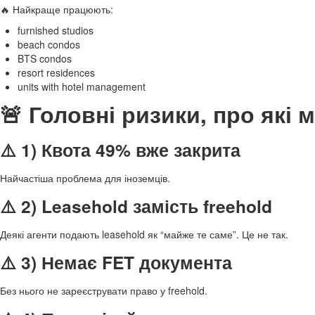
🔥 Найкраще працюють:
furnished studios
beach condos
BTS condos
resort residences
units with hotel management
🚨 Головні ризики, про які
⚠️ 1) Квота 49% вже закрита
Найчастіша проблема для іноземців.
⚠️ 2) Leasehold замість freehold
Деякі агенти подають leasehold як “майже те саме”. Це не так.
⚠️ 3) Немає FET документа
Без нього не зареєструвати право у freehold.