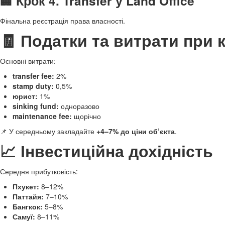
🏢 Крок 4. Transfer у Land Office
Фінальна реєстрація права власності.
🧾 Податки та витрати при к
Основні витрати:
transfer fee:
2%
stamp duty:
0,5%
юрист:
1%
sinking fund:
одноразово
maintenance fee:
щорічно
📌 У середньому закладайте
+4–7% до ціни об’єкта
.
📈 Інвестиційна дохідність
Середня прибутковість:
Пхукет:
8–12%
Паттайя:
7–10%
Бангкок:
5–8%
Самуї:
8–11%