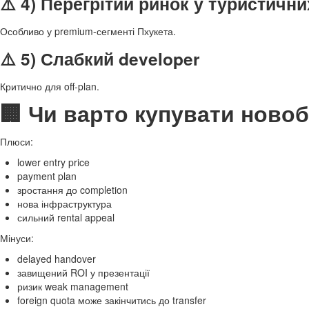
⚠️ 4) Перегрітий ринок у туристични
Особливо у premium-сегменті Пхукета.
⚠️ 5) Слабкий developer
Критично для off-plan.
🏢 Чи варто купувати ново
Плюси:
lower entry price
payment plan
зростання до completion
нова інфраструктура
сильний rental appeal
Мінуси:
delayed handover
завищений ROI у презентації
ризик weak management
foreign quota може закінчитись до transfer