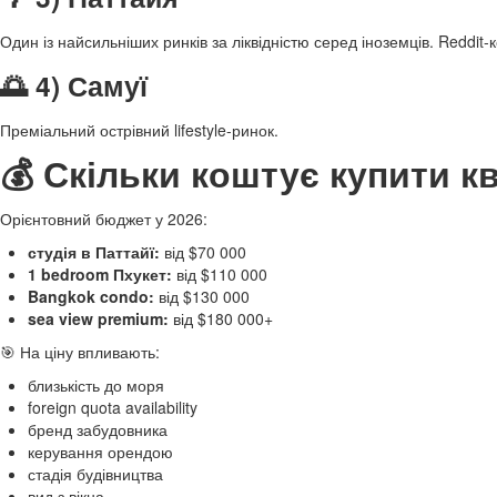
Один із найсильніших ринків за ліквідністю серед іноземців. Reddit
🌅 4) Самуї
Преміальний острівний lifestyle-ринок.
💰 Скільки коштує купити к
Орієнтовний бюджет у 2026:
студія в Паттайї:
від $70 000
1 bedroom Пхукет:
від $110 000
Bangkok condo:
від $130 000
sea view premium:
від $180 000+
🎯 На ціну впливають:
близькість до моря
foreign quota availability
бренд забудовника
керування орендою
стадія будівництва
вид з вікна