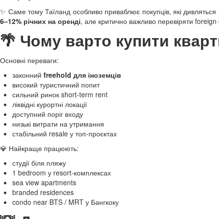
✨ Саме тому Таїланд особливо приваблює покупців, які дивляться
6–12% річних на оренді
, але критично важливо перевіряти foreign
🌴 Чому варто купити кварт
Основні переваги:
законний
freehold для іноземців
високий туристичний попит
сильний ринок short-term rent
ліквідні курортні локації
доступний поріг входу
низькі витрати на утримання
стабільний resale у топ-проєктах
💎 Найкраще працюють:
студії біля пляжу
1 bedroom у resort-комплексах
sea view apartments
branded residences
condo near BTS / MRT у Бангкоку