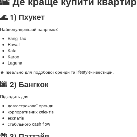
🌇 Де краще купити квартир
🌊 1) Пхукет
Найпопулярніший напрямок:
Bang Tao
Rawai
Kata
Karon
Laguna
🔥 Ідеально для подобової оренди та lifestyle-інвестицій.
🌆 2) Бангкок
Підходить для:
довгострокової оренди
корпоративних клієнтів
експатів
стабільного cash flow
🌴 3) Паттайя