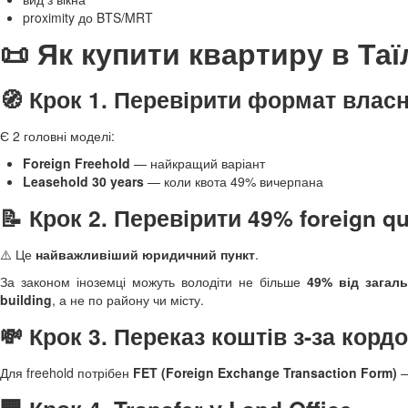
proximity до BTS/MRT
📜 Як купити квартиру в Та
🧭 Крок 1. Перевірити формат власн
Є 2 головні моделі:
Foreign Freehold
— найкращий варіант
Leasehold 30 years
— коли квота 49% вичерпана
📝 Крок 2. Перевірити 49% foreign q
⚠️ Це
найважливіший юридичний пункт
.
За законом іноземці можуть володіти не більше
49% від загал
building
, а не по району чи місту.
💸 Крок 3. Переказ коштів з-за корд
Для freehold потрібен
FET (Foreign Exchange Transaction Form)
—