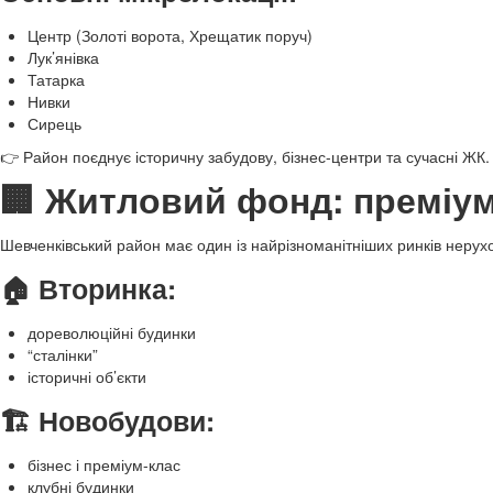
Центр (Золоті ворота, Хрещатик поруч)
Лук’янівка
Татарка
Нивки
Сирець
👉 Район поєднує історичну забудову, бізнес-центри та сучасні ЖК.
🏢 Житловий фонд: преміум
Шевченківський район має один із найрізноманітніших ринків нерухо
🏠 Вторинка:
дореволюційні будинки
“сталінки”
історичні об’єкти
🏗️ Новобудови:
бізнес і преміум-клас
клубні будинки