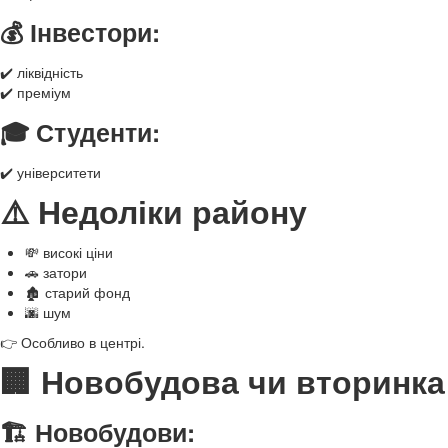
💰 Інвестори:
✔️ ліквідність
✔️ преміум
🎓 Студенти:
✔️ університети
⚠️ Недоліки району
💸 високі ціни
🚗 затори
🏚️ старий фонд
🌆 шум
👉 Особливо в центрі.
🏢 Новобудова чи вторинка
🏗️ Новобудови: