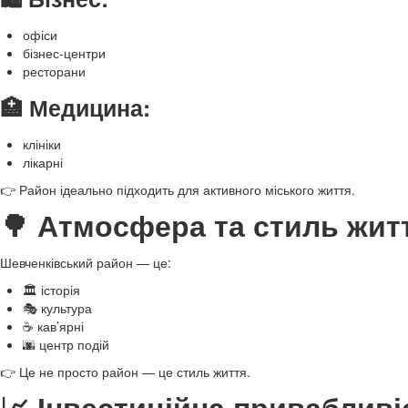
офіси
бізнес-центри
ресторани
🏥 Медицина:
клініки
лікарні
👉 Район ідеально підходить для активного міського життя.
🌳 Атмосфера та стиль жит
Шевченківський район — це:
🏛️ історія
🎭 культура
☕ кав’ярні
🌆 центр подій
👉 Це не просто район — це стиль життя.
📈 Інвестиційна привабливі