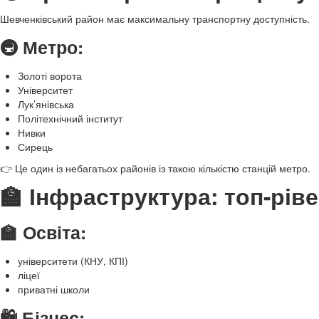
Шевченківський район має максимальну транспортну доступність.
🚇 Метро:
Золоті ворота
Університет
Лук’янівська
Політехнічний інститут
Нивки
Сирець
👉 Це один із небагатьох районів із такою кількістю станцій метро.
🏫 Інфраструктура: топ-рів
🏫 Освіта:
університети (КНУ, КПІ)
ліцеї
приватні школи
🛍️ Бізнес: