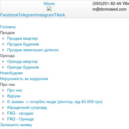
Меню
(050)251-82-49 Vib
m@domowed.com
Facebook
Telegram
Instagram
Tiktok
Головна
Продаж
Продаж квартир
Продаж будинків
Продаж земельних ділянок
Оренда
Оренда квартир
Оренда будинків
Новобудови
Нерухомість за кордоном
Про нас
Про нас
Відгуки
Є заявки → потрібні люди (рієлтор, від 40 000 грн)
Юридичний супровід
FAQ - продаж
FAQ - Оренда
Залишити заявку