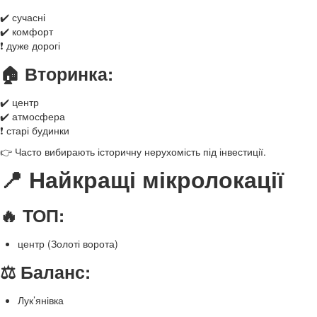
✔️ сучасні
✔️ комфорт
❗ дуже дорогі
🏠 Вторинка:
✔️ центр
✔️ атмосфера
❗ старі будинки
👉 Часто вибирають історичну нерухомість під інвестиції.
📍 Найкращі мікролокації
🔥 ТОП:
центр (Золоті ворота)
⚖️ Баланс:
Лук’янівка