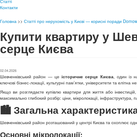
Статті
Контакти
Головна
>>
Статті про нерухомість у Києві — корисні поради Domo
Купити квартиру у Ше
серце Києва
02.04.2026
Шевченківський район — це
історичне серце Києва
, один із 
ключові бізнес-локації, культурні пам’ятки, університети та елітна н
Якщо ви розглядаєте купівлю квартири для життя або інвестицій
максимально глибокий розбір: ціни, мікролокації, інфраструктура, 
🏙️ Загальна характеристик
Шевченківський район розташований у центрі Києва та охоплює одні
Основні мікролокації: