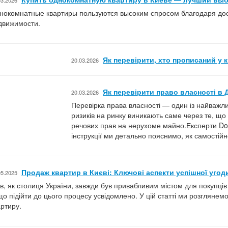
03.2026
нокомнатные квартиры пользуются высоким спросом благодаря дост
движимости.
Як перевірити, хто прописаний у 
20.03.2026
Як перевірити право власності в 
20.03.2026
Перевірка права власності — один із найважли
ризиків на ринку виникають саме через те, щ
речових прав на нерухоме майно.Експерти Dom
інструкції ми детально пояснимо, як самостій
Продаж квартир в Києві: Ключові аспекти успішної угод
05.2025
їв, як столиця України, завжди був привабливим містом для покупців
що підійти до цього процесу усвідомлено. У цій статті ми розглянем
артиру.