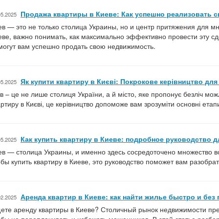
Продажа квартиры в Киеве: Как успешно реализовать 
05.2025
ев — это не только столица Украины, но и центр притяжения для мн
еве, важно понимать, как максимально эффективно провести эту сд
могут вам успешно продать свою недвижимость.
Як купити квартиру в Києві: Покрокове керівництво для
05.2025
їв – це не лише столиця України, а й місто, яке пропонує безліч мо
артиру в Києві, це керівництво допоможе вам зрозуміти основні етап
Как купить квартиру в Киеве: подробное руководство д
05.2025
ев — столица Украины, и именно здесь сосредоточено множество во
обы купить квартиру в Киеве, это руководство поможет вам разобра
Аренда квартир в Киеве: как найти жилье быстро и без 
02.2025
ете аренду квартиры в Киеве? Столичный рынок недвижимости пред