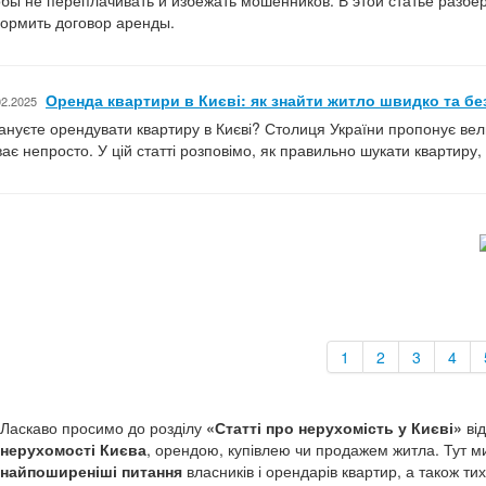
обы не переплачивать и избежать мошенников. В этой статье разбер
ормить договор аренды.
Оренда квартири в Києві: як знайти житло швидко та бе
02.2025
ануєте орендувати квартиру в Києві? Столиця України пропонує вел
ває непросто. У цій статті розповімо, як правильно шукати квартиру,
1
2
3
4
Ласкаво просимо до розділу
«Статті про нерухомість у Києві»
від
нерухомості Києва
, орендою, купівлею чи продажем житла. Тут м
найпоширеніші питання
власників і орендарів квартир, а також ти