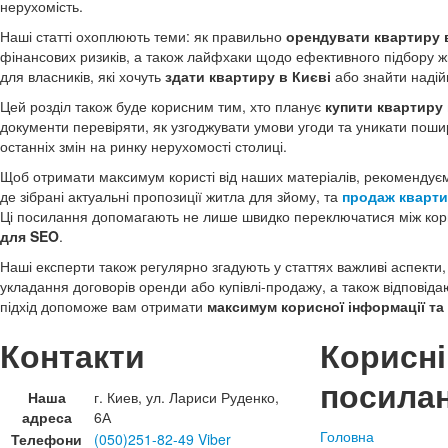
нерухомість.
Наші статті охоплюють теми: як правильно
орендувати квартиру 
фінансових ризиків, а також лайфхаки щодо ефективного підбору жи
для власників, які хочуть
здати квартиру в Києві
або знайти надій
Цей розділ також буде корисним тим, хто планує
купити квартиру 
документи перевіряти, як узгоджувати умови угоди та уникати пош
останніх змін на ринку нерухомості столиці.
Щоб отримати максимум користі від наших матеріалів, рекомендуєм
де зібрані актуальні пропозиції житла для зйому, та
продаж кварти
Ці посилання допомагають не лише швидко переключатися між кор
для SEO
.
Наші експерти також регулярно згадують у статтях важливі аспекти,
укладання договорів оренди або купівлі-продажу, а також відповіда
підхід допоможе вам отримати
максимум корисної інформації та
Контакти
Корисні
посила
Наша
г. Киев, ул. Лариси Руденко,
адреса
6А
Головна
Телефони
(050)251-82-49 Viber