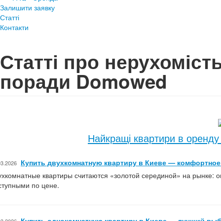
Залишити заявку
Статті
Контакти
Статті про нерухомість
поради Domowed
Найкращі квартири в оренду
Купить двухкомнатную квартиру в Киеве — комфортное
03.2026
ухкомнатные квартиры считаются «золотой серединой» на рынке: о
ступными по цене.
Купить однокомнатную квартиру в Киеве — лучший выб