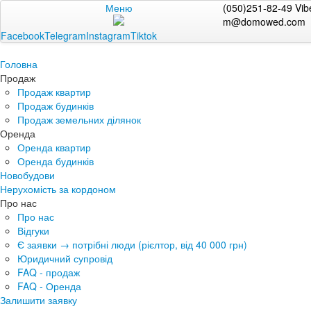
Меню
(050)251-82-49 Vib
m@domowed.com
Facebook
Telegram
Instagram
Tiktok
Головна
Продаж
Продаж квартир
Продаж будинків
Продаж земельних ділянок
Оренда
Оренда квартир
Оренда будинків
Новобудови
Нерухомість за кордоном
Про нас
Про нас
Відгуки
Є заявки → потрібні люди (рієлтор, від 40 000 грн)
Юридичний супровід
FAQ - продаж
FAQ - Оренда
Залишити заявку