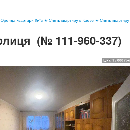
Оренда квартири Київ ☀️ Снять квартиру в Киеве ☀️ Снять квартиру
ирлиця
(№ 111-960-337)
15 000 грн
Ціна: