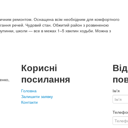
етичним ремонтом. Оснащена всім необхідним для комфортного
рігання речей. Чудовий стан. Обжитий район з розвиненою
 зупинки, школи — все в межах 1–5 хвилин ходьби. Можна з
Корисні
Ві
посилання
по
енко,
Головна
Ім'я
Залишити заявку
Контакти
Телефо