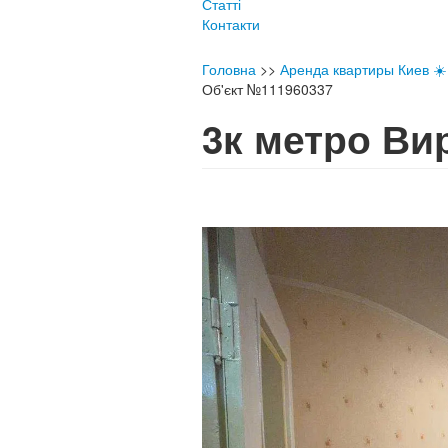
Статті
Контакти
Головна
>>
Аренда квартиры Киев ☀️ 
Об'єкт №111960337
3к метро В