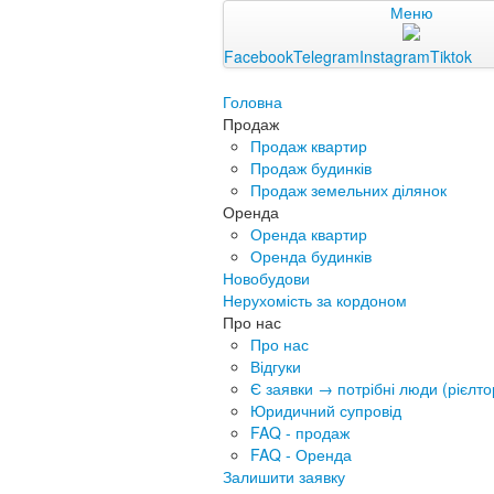
Меню
Facebook
Telegram
Instagram
Tiktok
Головна
Продаж
Продаж квартир
Продаж будинків
Продаж земельних ділянок
Оренда
Оренда квартир
Оренда будинків
Новобудови
Нерухомість за кордоном
Про нас
Про нас
Відгуки
Є заявки → потрібні люди (рієлтор
Юридичний супровід
FAQ - продаж
FAQ - Оренда
Залишити заявку