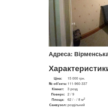
Адреса:
Вірменська,
Характеристик
Ціна:
15 000 грн.
№ об'єкта:
111-960-337
Кімнат:
3 розд
Поверх:
2 / 9
2
Площа:
62 / - / 8 м
Санвузол:
роздільний