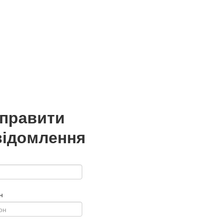
дправити
відомлення
н